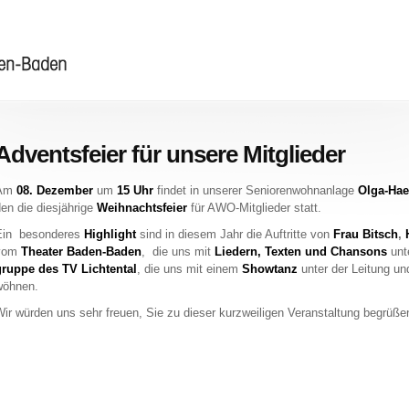
Adventsfeier für unsere Mitglieder
Am
08. De­zem­ber
um
15 Uhr
fin­det in un­se­rer Se­nio­ren­wohn­an­la­ge
Ol­ga-Hae
en die dies­jäh­ri­ge
Weih­nachts­fei­er
für AWO-Mit­glie­der statt.
in be­son­de­res
High­light
sind in die­sem Jahr die Auf­trit­te von
Frau Bitsch
,
vom
Thea­ter Ba­den-Ba­den
, die uns mit
Lie­dern, Tex­ten und Chan­sons
un­t
rup­pe des TV Lich­ten­tal
, die uns mit einem
Show­tanz
unter der Lei­tung u
öh­nen.
ir wür­den uns sehr freu­en, Sie zu die­ser kurz­wei­li­gen Ver­an­stal­tung be­grü­ße