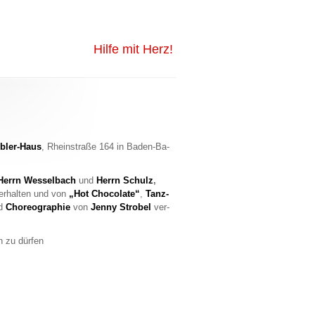
Hilfe mit Herz!
b­ler-Haus
, Rhein­stra­ße 164 in Ba­den-Ba­
Herrn Wes­sel­bach
und
Herrn Schulz
,
er­hal­ten und von
„Hot Cho­co­la­te“
,
Tanz­
nd
Cho­reo­gra­phie
von
Jenny Stro­bel
ver­
n zu dür­fen