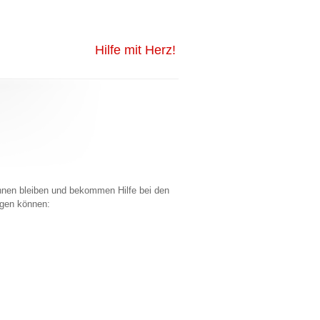
Hilfe mit Herz!
oh­nen blei­ben und be­kom­men Hilfe bei den
i­gen kön­nen: