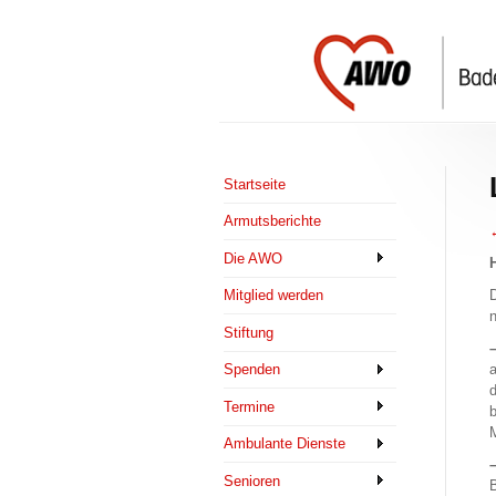
Startseite
Armutsberichte
←
Die AWO
H
D
Mitglied werden
n
Stiftung
–
a
Spenden
d
Termine
b
M
Ambulante Dienste
–
Senioren
B