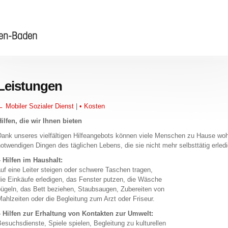
Leistungen
 Mo­bi­ler So­zia­ler Dienst
|
• Kos­ten
il­fen, die wir Ihnen bie­ten
ank un­se­res viel­fäl­ti­gen Hil­fe­an­ge­bots kön­nen viele Men­schen zu Hause w
ot­wen­di­gen Din­gen des täg­li­chen Le­bens, die sie nicht mehr selbst­tä­tig er­le­d
 Hil­fen im Haus­halt:
uf eine Lei­ter stei­gen oder schwe­re Ta­schen tra­gen,
ie Ein­käu­fe er­le­di­gen, das Fens­ter put­zen, die Wä­sche
ü­geln, das Bett be­zie­hen, Staub­sau­gen, Zu­be­rei­ten von
ahl­zei­ten oder die Be­glei­tung zum Arzt oder Fri­seur.
 Hil­fen zur Er­hal­tung von Kon­tak­ten zur Um­welt:
e­suchs­diens­te, Spie­le spie­len, Be­glei­tung zu kul­tu­rel­len