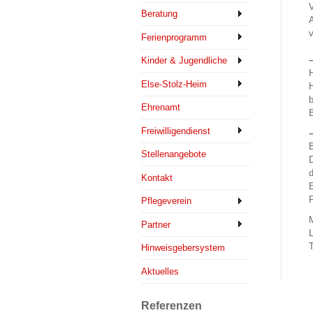
V
Beratung
A
v
Ferienprogramm
–
Kinder & Jugendliche
H
Else-Stolz-Heim
H
b
Ehrenamt
B
Freiwilligendienst
–
B
Stellenangebote
D
d
Kontakt
E
F
Pflegeverein
M
Partner
L
T
Hinweisgebersystem
Aktuelles
Referenzen