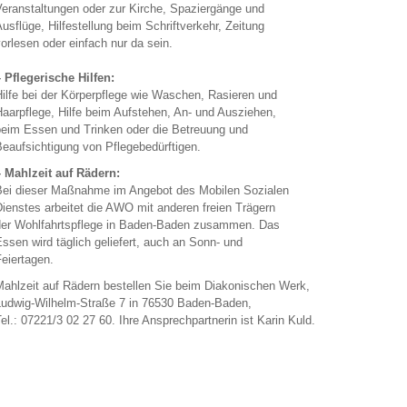
er­an­stal­tun­gen oder zur Kir­che, Spa­zier­gän­ge und
us­flü­ge, Hil­fe­stel­lung beim Schrift­ver­kehr, Zei­tung
or­le­sen oder ein­fach nur da sein.
 Pfle­ge­ri­sche Hil­fen:
ilfe bei der Kör­per­pfle­ge wie Wa­schen, Ra­sie­ren und
aar­pfle­ge, Hilfe beim Auf­ste­hen, An- und Aus­zie­hen,
eim Essen und Trin­ken oder die Be­treu­ung und
e­auf­sich­ti­gung von Pfle­ge­be­dürf­ti­gen.
 Mahl­zeit auf Rä­dern:
ei die­ser Maß­nah­me im An­ge­bot des Mo­bi­len So­zia­len
iens­tes ar­bei­tet die AWO mit an­de­ren frei­en Trä­gern
er Wohl­fahrts­pfle­ge in Ba­den-Ba­den zu­sam­men. Das
ssen wird täg­lich ge­lie­fert, auch an Sonn- und
ei­er­ta­gen.
ahl­zeit auf Rä­dern be­stel­len Sie beim Dia­ko­ni­schen Werk,
ud­wig-Wil­helm-Stra­ße 7 in 76530 Ba­den-Ba­den,
el.: 07221/3 02 27 60. Ihre An­sprech­part­ne­rin ist Karin Kuld.