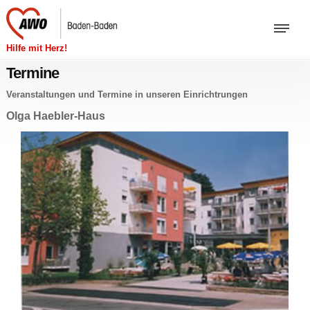
Hilfe mit Herz!
Termine
Ver­an­stal­tun­gen und Ter­mi­ne in un­se­ren Ein­richt­run­gen
Olga Haeb­ler-Haus