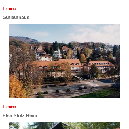
Ter­mi­ne
Gut­leut­haus
Ter­mi­ne
El­se-Stolz-Heim