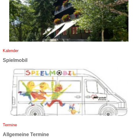
Ka­len­der
Spiel­mo­bil
Ter­mi­ne
All­ge­mei­ne Ter­mi­ne