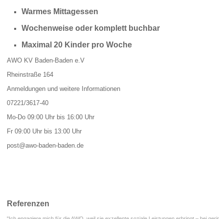
War­mes Mit­tag­es­sen
Wo­chen­wei­se oder kom­plett buch­bar
Ma­xi­mal 20 Kin­der pro Woche
AWO KV Ba­den-Ba­den e.V
Rhein­stra­ße 164
An­mel­dun­gen und wei­te­re In­for­ma­tio­nen
07221/3617-40
Mo-Do 09:00 Uhr bis 16:00 Uhr
Fr 09:00 Uhr bis 13:00 Uhr
post@​awo-​baden-​baden.​de
Referenzen
"Ich engagiere mich für die AWO, weil sie exzellente soziale Leistungen erbringt – bei ge