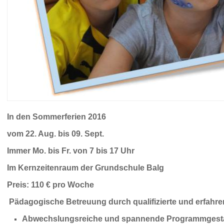
In den Som­mer­fe­ri­en 2016
vom 22. Aug. bis 09. Sept.
Immer Mo. bis Fr. von 7 bis 17 Uhr
Im Kern­zei­ten­raum der Grund­schu­le Balg
Preis: 110 € pro Woche
Päd­ago­gi­sche Be­treu­ung durch qua­li­fi­zier­te und er­fah­re­n
Ab­wechs­lungs­rei­che und span­nen­de Pro­gramm­ge­st