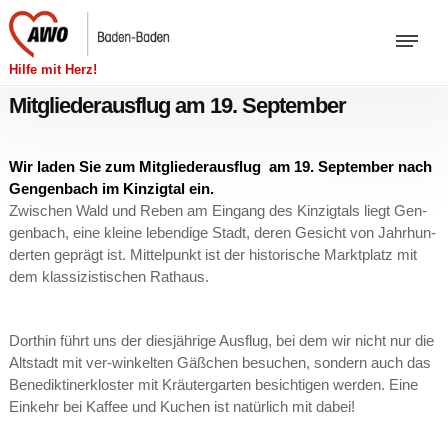
Hilfe mit Herz!
Mitgliederausflug am 19. September
Wir laden Sie zum Mit­glie­der­aus­flug am 19. Sep­tem­ber nach
Gen­gen­bach im Kin­zig­tal ein.
Zwi­schen Wald und Reben am Ein­gang des Kin­zig­tals liegt Gen­
gen­bach, eine klei­ne le­ben­di­ge Stadt, deren Ge­sicht von Jahr­hun­
der­ten ge­prägt ist. Mit­tel­punkt ist der his­to­ri­sche Markt­platz mit
dem klas­si­zis­ti­schen Rat­haus.
Dort­hin führt uns der dies­jäh­ri­ge Aus­flug, bei dem wir nicht nur die
Alt­stadt mit ver-win­kel­ten Gäß­chen be­su­chen, son­dern auch das
Be­ne­dik­ti­ner­klos­ter mit Kräu­ter­gar­ten be­sich­ti­gen wer­den. Eine
Ein­kehr bei Kaf­fee und Ku­chen ist na­tür­lich mit dabei!