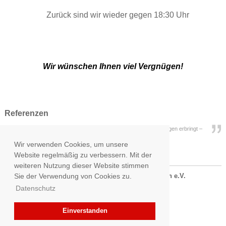
Zu­rück sind wir wie­der gegen 18:30 Uhr
Wir wün­schen Ihnen viel Ver­gnü­gen!
Referenzen
"Ich engagiere mich für die AWO, weil sie exzellente soziale Leistungen erbringt –
bei geringen Verwal-tungskosten"
Wir verwenden Cookies, um unsere
Wolfgang Grenke – GRENKELEASING AG
Website regelmäßig zu verbessern. Mit der
weiteren Nutzung dieser Website stimmen
© 2017
Arbeiterwohlfahrt KV Baden-Baden e.V.
Sie der Verwendung von Cookies zu.
Rheinstraße 164 . 76532 Baden-Baden
Datenschutz
07221 361720
Einverstanden
E-Mail:
post@awo-baden-baden.de