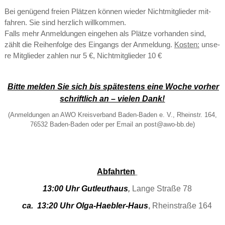
Bei ge­nü­gend frei­en Plät­zen kön­nen wie­der Nicht­mit­glie­der mit­
fah­ren. Sie sind herz­lich will­kom­men.
Falls mehr An­mel­dun­gen ein­ge­hen als Plät­ze vor­han­den sind,
zählt die Rei­hen­fol­ge des Ein­gangs der An­mel­dung.
Kos­ten:
un­se­
re Mit­glie­der zah­len nur 5 €, Nicht­mit­glie­der 10 €
Bitte mel­den Sie sich bis spä­tes­tens eine Woche vor­her
schrift­lich an – vie­len Dank!
(An­mel­dun­gen an AWO Kreis­ver­band Ba­den-Ba­den e. V., Rhein­str. 164,
76532 Ba­den-Ba­den oder per Email an post@​awo-​bb.​de)
Ab­fahr­ten
13:00 Uhr
Gut­leut­haus
,
Lange Stra­ße 78
ca. 13:20 Uhr
Ol­ga-Haeb­ler-Haus
,
Rhein­stra­ße 164