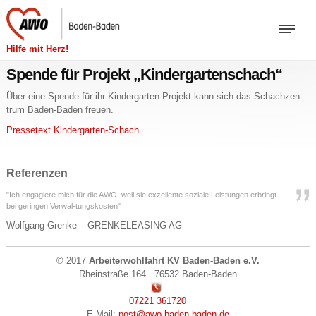
Hilfe mit Herz!
Spende für Projekt „Kindergartenschach“
Über eine Spen­de für ihr Kin­der­gar­ten-Pro­jekt kann sich das Schach­zen­
trum Ba­den-Ba­den freu­en.
Pres­se­text Kin­der­gar­ten-Schach
Referenzen
"Ich engagiere mich für die AWO, weil sie exzellente soziale Leistungen erbringt –
bei geringen Verwal-tungskosten"
Wolfgang Grenke – GRENKELEASING AG
© 2017
Arbeiterwohlfahrt KV Baden-Baden e.V.
Rheinstraße 164 . 76532 Baden-Baden
07221 361720
E-Mail:
post@awo-baden-baden.de