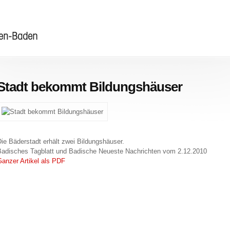
Stadt bekommt Bildungshäuser
ie Bä­der­stadt er­hält zwei Bil­dungs­häu­ser.
a­di­sches Tag­blatt und Ba­di­sche Neu­es­te Nach­rich­ten vom 2.12.2010
an­zer Ar­ti­kel als PDF