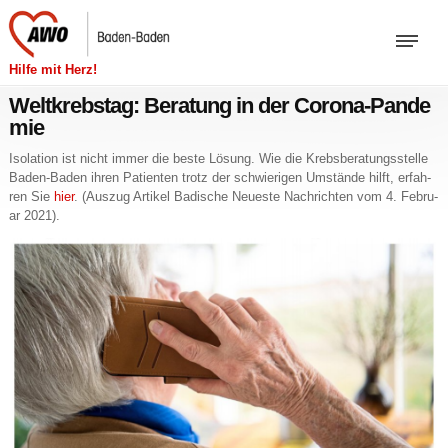
Hilfe mit Herz!
Weltkrebstag: Beratung in der Corona-Pande
mie
Iso­la­ti­on ist nicht immer die beste Lö­sung. Wie die Krebs­be­ra­tungs­stel­le
Ba­den-Ba­den ihren Pa­ti­en­ten trotz der schwie­ri­gen Um­stän­de hilft, er­fah­
ren Sie
hier
. (Aus­zug Ar­ti­kel Ba­di­sche Neu­es­te Nach­rich­ten vom 4. Fe­bru­
ar 2021).