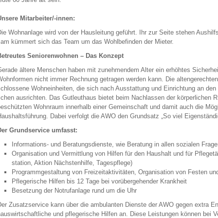
n­se­re Mit­ar­bei­ter/-in­nen:
ie Wohn­an­la­ge wird von der Haus­lei­tung ge­führt. Ihr zur Seite ste­hen Aus­hilf
am küm­mert sich das Team um das Wohl­be­fin­den der Mie­ter.
e­treu­tes Se­nio­ren­woh­nen – Das Kon­zept
e­ra­de äl­te­re Men­schen haben mit zu­neh­men­dem Alter ein er­höh­tes Si­cher­heits
ohn­for­men nicht immer Rech­nung ge­tra­gen wer­den kann. Die al­ten­ge­rech­te
chlos­se­ne Wohn­ein­hei­ten, die sich nach Aus­stat­tung und Ein­rich­tung an den b
chen aus­rich­ten. Das Gut­leut­haus bie­tet beim Nach­las­sen der kör­per­li­chen Rüs
e­schütz­ten Wohn­raum in­ner­halb einer Ge­mein­schaft und damit auch die Mög­li
aus­halts­füh­rung. Dabei ver­folgt die AWO den Grund­satz „So viel Ei­gen­stän­dig­
er Grund­ser­vice um­fasst:
In­for­ma­ti­ons- und Be­ra­tungs­diens­te, wie Be­ra­tung in allen so­zia­len Fra­g
Or­ga­ni­sa­ti­on und Ver­mitt­lung von Hil­fen für den Haus­halt und für Pfle­ge­tä­t
sta­ti­on, Ak­ti­on Nächs­ten­hil­fe, Ta­ges­pfle­ge)
Pro­gramm­ge­stal­tung von Frei­zeit­ak­ti­vi­tä­ten, Or­ga­ni­sa­ti­on von Fes­ten un
Pfle­ge­ri­sche Hil­fen bis 12 Tage bei vor­über­ge­hen­der Krank­heit
Be­set­zung der Not­ruf­an­la­ge rund um die Uhr
er Zu­satz­ser­vice kann über die am­bu­lan­ten Diens­te der AWO gegen extra Ent­ge
aus­wirt­schaft­li­che und pfle­ge­ri­sche Hil­fen an. Diese Leis­tun­gen kön­nen bei