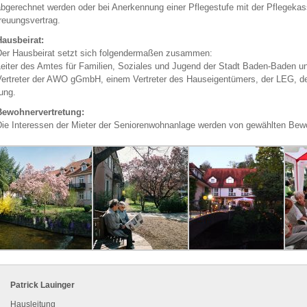
b­ge­rech­net wer­den oder bei An­er­ken­nung einer Pfle­ge­stu­fe mit der Pfle­ge­kas­se
reu­ungs­ver­trag.
aus­bei­rat:
er Haus­bei­rat setzt sich fol­gen­der­ma­ßen zu­sam­men:
ei­ter des Amtes für Fa­mi­li­en, So­zia­les und Ju­gend der Stadt Ba­den-Ba­den und
er­tre­ter der AWO gGmbH, einem Ver­tre­ter des Haus­ei­gen­tü­mers, der LEG, der
ung.
e­woh­ner­ver­tre­tung:
ie In­ter­es­sen der Mie­ter der Se­nio­ren­wohn­an­la­ge wer­den von ge­wähl­ten Be­wo
Pa­trick Lau­in­ger
Haus­lei­tung