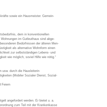
s­kräf­te sowie ein Haus­meis­ter. Ge­mein­
­be­dürf­nis, dem in kon­ven­tio­nel­len
n Woh­nun­gen im Gut­leut­haus sind ab­ge­
e­son­de­ren Be­dürf­nis­sen der äl­te­ren Men­
­tig­keit als al­ter­na­ti­ve Wohn­form einen
ch­keit zur selbst­stän­di­gen Le­bens- und
keit wie mög­lich, so­viel Hilfe wie nötig.“
en usw. durch die Haus­lei­te­rin
ig­kei­ten (Mo­bi­ler So­zia­ler Dienst, So­zi­al­
d Fei­ern
lt an­ge­for­dert wer­den. Er bie­tet u. a.
 Ver­ord­nung zum Teil mit der Kran­ken­kas­se