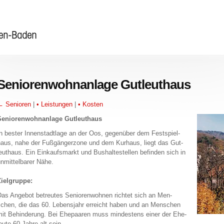
Seniorenwohnanlage Gutleuthaus
 Se­nio­ren
|
• Leis­tun­gen
|
• Kos­ten
e­nio­ren­wohn­an­la­ge Gut­leut­haus
n bes­ter In­nen­stadt­la­ge an der Oos, ge­gen­über dem Fest­spiel­
aus, nahe der Fuß­gän­ger­zo­ne und dem Kur­haus, liegt das Gut­
eut­haus. Ein Ein­kaufs­markt und Bus­hal­te­stel­len be­fin­den sich in
n­mit­tel­ba­rer Nähe.
iel­grup­pe:
as An­ge­bot be­treu­tes Se­nio­ren­woh­nen rich­tet sich an Men­
chen, die das 60. Le­bens­jahr er­reicht haben und an Men­schen
it Be­hin­de­rung. Bei Ehe­paa­ren muss min­des­tens einer der Ehe­
eu­te 60 Jahre alt sein.