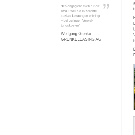
a
"Ich engagiere mich für die
t
AWO, weil sie exzellente
soziale Leistungen erbringt
H
– bei geringen Verwal-
D
tungskosten"
L
Wolfgang Grenke –
V
GRENKELEASING AG
t
B
D