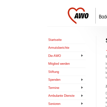
Startseite
Armutsberichte
←
Die AWO
S
I
Mitglied werden
h
Stiftung
l
u
Spenden
Z
Termine
D
Ambulante Dienste
s
m
Senioren
l