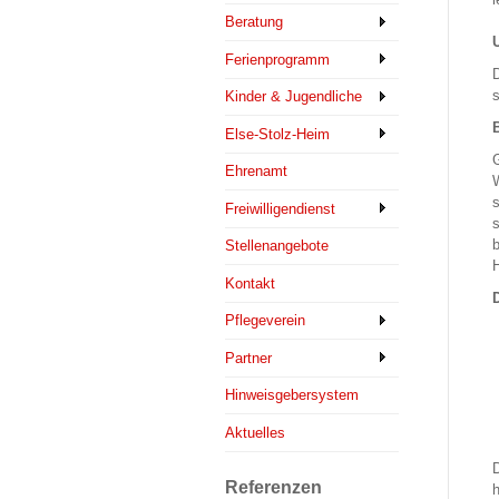
Beratung
U
Ferienprogramm
D
s
Kinder & Jugendliche
B
Else-Stolz-Heim
G
Ehrenamt
W
s
Freiwilligendienst
s
b
Stellenangebote
H
Kontakt
D
Pflegeverein
Partner
Hinweisgebersystem
Aktuelles
D
Referenzen
h