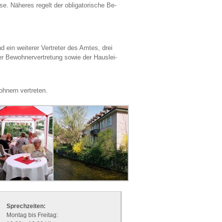
. Nä­he­res re­gelt der ob­li­ga­to­ri­sche Be­
 ein wei­te­rer Ver­tre­ter des Amtes, drei
 Be­woh­ner­ver­tre­tung sowie der Haus­lei­
h­nern ver­tre­ten.
Sprech­zei­ten:
Mon­tag bis Frei­tag: